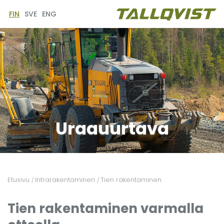
FIN
SVE
ENG
Uraauurtava
Etusivu
Infrarakentaminen
Tien rakentaminen
/
/
Tien rakentaminen varmalla