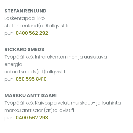
STEFAN RENLUND
Laskentapäällikkö
stefan.renlund(at)tallqvist.fi
puh.
0400 562 292
RICKARD SMEDS
Työpäällikkö, Infrarakentaminen ja uusiutuva
energia
rickard.smeds(at)tallqvist.fi
puh.
050 595 8410
MARKKU ANTTISAARI
Työpäällikkö, Kaivospalvelut, murskaus- ja louhinta
markku.anttisaari(at)tallqvist.fi
puh.
0400 562 293