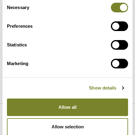
Consent
Hakemus
Necessary
Selection
Preferences
Statistics
Marketing
LÄHETÄ
Show details
Allow all
Referenssit
Allow selection