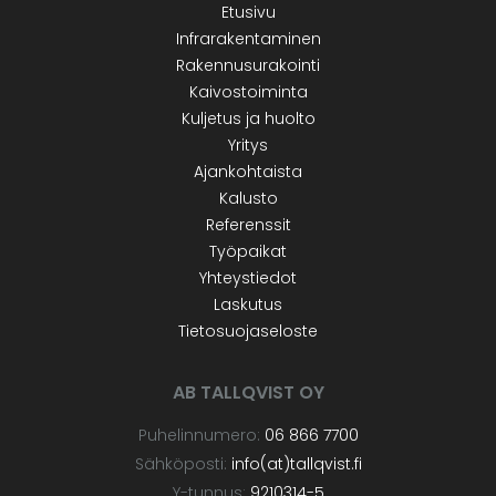
Etusivu
Infrarakentaminen
Rakennusurakointi
Kaivostoiminta
Kuljetus ja huolto
Yritys
Ajankohtaista
Kalusto
Referenssit
Työpaikat
Yhteystiedot
Laskutus
Tietosuojaseloste
AB TALLQVIST OY
Puhelinnumero:
06 866 7700
Sähköposti:
info(at)tallqvist.fi
Y-tunnus:
9210314-5