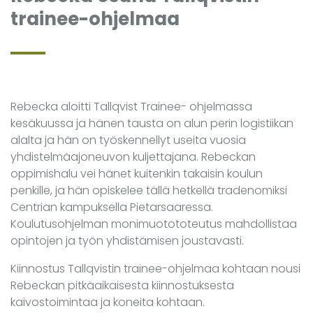
trainee-ohjelmaa
Rebecka aloitti Tallqvist Trainee- ohjelmassa
kesäkuussa ja hänen tausta on alun perin logistiikan
alalta ja hän on työskennellyt useita vuosia
yhdistelmäajoneuvon kuljettajana. Rebeckan
oppimishalu vei hänet kuitenkin takaisin koulun
penkille, ja hän opiskelee tällä hetkellä tradenomiksi
Centrian kampuksella Pietarsaaressa.
Koulutusohjelman monimuotototeutus mahdollistaa
opintojen ja työn yhdistämisen joustavasti.
Kiinnostus Tallqvistin trainee-ohjelmaa kohtaan nousi
Rebeckan pitkäaikaisesta kiinnostuksesta
kaivostoimintaa ja koneita kohtaan.