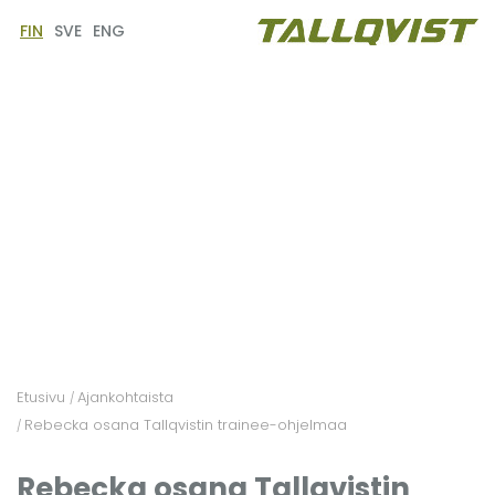
FIN
SVE
ENG
Etusivu
Ajankohtaista
/
Rebecka osana Tallqvistin trainee-ohjelmaa
/
Rebecka osana Tallqvistin