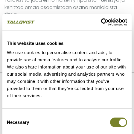
Tallqvist tarjoaa erinomaisen ympäristön kehittyä ja
kehittää omaa osaamistaan osana monialaista
tiimiä.
This website uses cookies
We use cookies to personalise content and ads, to
provide social media features and to analyse our traffic.
We also share information about your use of our site with
our social media, advertising and analytics partners who
EDELLINEN
SEURAAVA
may combine it with other information that you’ve
provided to them or that they’ve collected from your use
Tallqvist Infra suorittaa
Tallqvist rakentaa kestävälle
of their services.
maatyöt Hickarö-
pohjalle
asuinkompleksin sauna- ja
kahvilamaailmaan
Consent
Necessary
Selection
Vahvuutemme