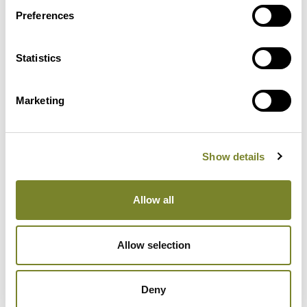
Preferences
Statistics
Marketing
Show details
Luotettava
Allow all
Asiakaslähtöinen sekä
ennenkaikkea ihmisläheinen ja
Allow selection
käytännöllinen johtaminen
yhdessä toimivan
Deny
laatujärjestelmän kanssa takaa