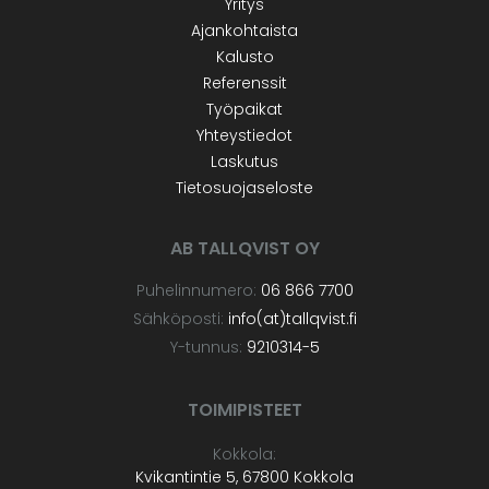
Yritys
Ajankohtaista
Kalusto
Referenssit
Työpaikat
Yhteystiedot
Laskutus
Tietosuojaseloste
AB TALLQVIST OY
Puhelinnumero:
06 866 7700
Sähköposti:
info(at)tallqvist.fi
Y-tunnus:
9210314-5
TOIMIPISTEET
Kokkola:
Kvikantintie 5, 67800 Kokkola