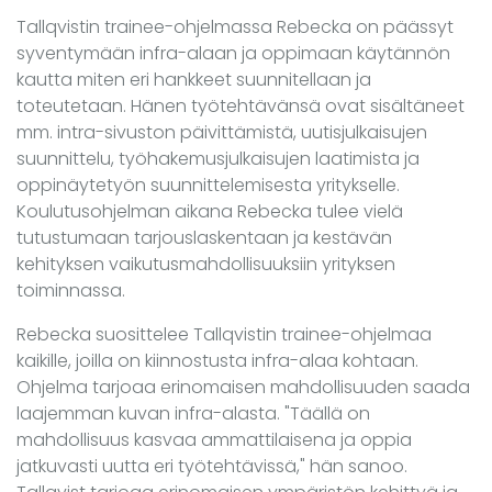
Tallqvistin trainee-ohjelmassa Rebecka on päässyt
syventymään infra-alaan ja oppimaan käytännön
kautta miten eri hankkeet suunnitellaan ja
toteutetaan. Hänen työtehtävänsä ovat sisältäneet
mm. intra-sivuston päivittämistä, uutisjulkaisujen
suunnittelu, työhakemusjulkaisujen laatimista ja
oppinäytetyön suunnittelemisesta yritykselle.
Koulutusohjelman aikana Rebecka tulee vielä
tutustumaan tarjouslaskentaan ja kestävän
kehityksen vaikutusmahdollisuuksiin yrityksen
toiminnassa.
Rebecka suosittelee Tallqvistin trainee-ohjelmaa
kaikille, joilla on kiinnostusta infra-alaa kohtaan.
Ohjelma tarjoaa erinomaisen mahdollisuuden saada
laajemman kuvan infra-alasta. "Täällä on
mahdollisuus kasvaa ammattilaisena ja oppia
jatkuvasti uutta eri työtehtävissä," hän sanoo.